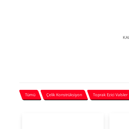
KA
Tümü
Çelik Konstrüksiyon
Toprak Ezici Valsler