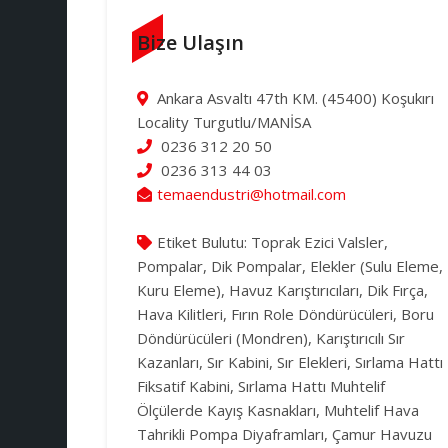
Bize Ulaşın
Ankara Asvaltı 47th KM. (45400) Koşukırı
Locality Turgutlu/MANİSA
0236 312 20 50
0236 313 44 03
temaendustri@hotmail.com
Etiket Bulutu:
Toprak Ezici Valsler,
Pompalar, Dik Pompalar, Elekler (Sulu Eleme,
Kuru Eleme), Havuz Karıştırıcıları, Dik Fırça,
Hava Kilitleri, Fırın Role Döndürücüleri, Boru
Döndürücüleri (Mondren), Karıştırıcılı Sır
Kazanları, Sır Kabini, Sır Elekleri, Sırlama Hattı
Fiksatif Kabini, Sırlama Hattı Muhtelif
Ölçülerde Kayış Kasnakları, Muhtelif Hava
Tahrikli Pompa Diyaframları, Çamur Havuzu