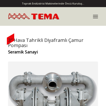
Toprak Endüstrisi Makinelerinde Öncü Kuruluş...
3″ Hava Tahrikli Diyaframlı Çamur
Pompası
Seramik Sanayi