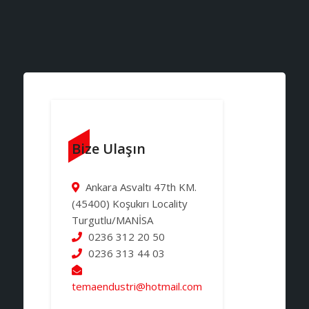
Bize Ulaşın
Ankara Asvaltı 47th KM.
(45400) Koşukırı Locality
Turgutlu/MANİSA
0236 312 20 50
0236 313 44 03
temaendustri@hotmail.com