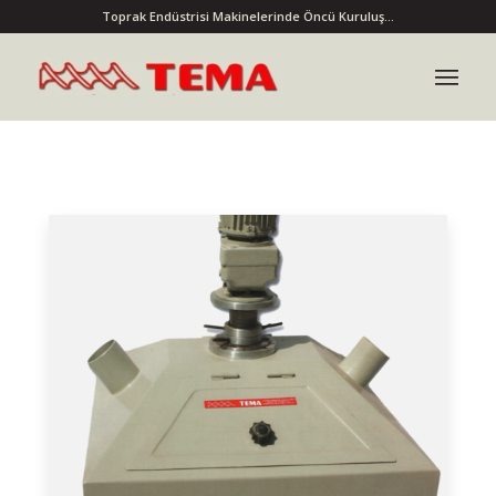
Toprak Endüstrisi Makinelerinde Öncü Kuruluş...