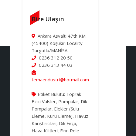
Bize Ulaşın
Ankara Asvaltı 47th KM.
(45400) Koşukırı Locality
Turgutlu/MANİSA
0236 312 20 50
0236 313 44 03
temaendustri@hotmail.com
Etiket Bulutu:
Toprak
Ezici Valsler, Pompalar, Dik
Pompalar, Elekler (Sulu
Eleme, Kuru Eleme), Havuz
Karıştırıcıları, Dik Fırça,
Hava Kilitleri, Fırın Role