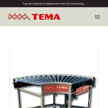
Toprak Endüstrisi Makinelerinde Öncü Kuruluş...