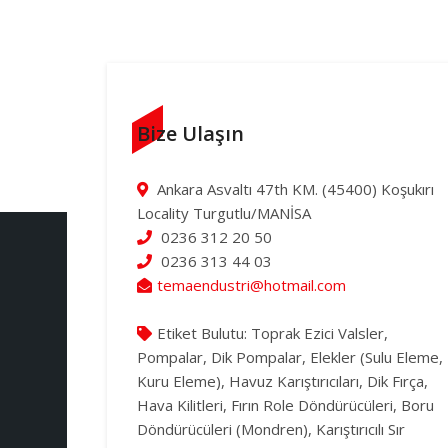
Bize Ulaşın
Ankara Asvaltı 47th KM. (45400) Koşukırı
Locality Turgutlu/MANİSA
0236 312 20 50
0236 313 44 03
temaendustri@hotmail.com
Etiket Bulutu:
Toprak Ezici Valsler,
Pompalar, Dik Pompalar, Elekler (Sulu Eleme,
Kuru Eleme), Havuz Karıştırıcıları, Dik Fırça,
Hava Kilitleri, Fırın Role Döndürücüleri, Boru
Döndürücüleri (Mondren), Karıştırıcılı Sır